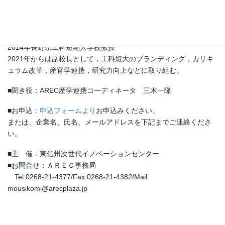
■講師略歴：
愛知県名古屋市出身
1996年長野県工科短期大学校講師
2004年名古屋大学大学院工学研究科博士課程（後期）修了
2014年長野県工科短期大学校教授
2021年からは副校長として，工科短大のブランディング，カリキ
ュラム改革，産官学連携，研究力向上などに取り組む。
■聞き役：AREC産学連携コーディネータ 三木一隆
■お申込
：申込フォームより
お申込みください。
または、企業名、氏名、メールアドレスを下記までご連絡くださ
い。
■主 催：東信州次世代イノベーションセンター
■お問合せ：ＡＲＥＣ事務局
Tel 0268-21-4377/Fax 0268-21-4382/Mail
mousikomi@arecplaza.jp