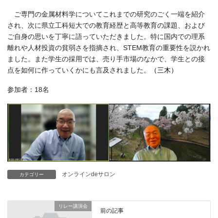
ご専門の金属材料学についてこれまでの研究のごく一端を紹介
され、次に県立工科短大での教育経歴と高等教育の課題、および
ご自身の思いを丁寧に語っていただきました。特に国内での理系
離れや人材投資の貧弱さを指摘され、
STEM
教育の重要性を説かれ
ました。また学生の採用では、売り手市場のなかで、学生との接
点を如何に作っていくかにも言及されました。
（三木）
参加者：18名
オンラインdeサロン
カテゴリー
リレー講演会
前の記事