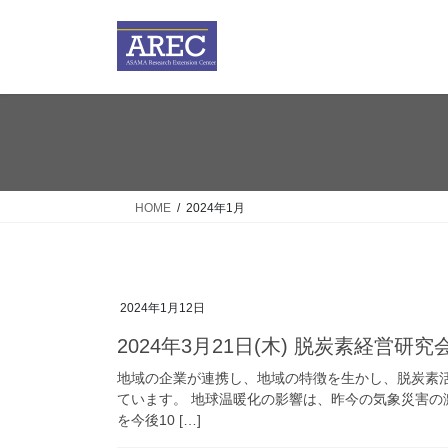
コ
ナ
ン
ビ
テ
ゲ
ン
ー
ツ
シ
へ
ョ
ス
ン
キ
に
ッ
移
HOME
2024年1月
プ
動
2024年1月12日
2024年3月21日(木) 脱炭素経営
地域の企業が連携し、地域の特徴を生かし、脱炭素
ています。 地球温暖化の影響は、昨今の気象災害の
を今後10 […]