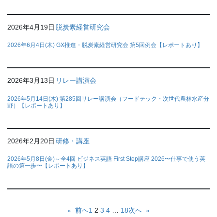
2026年4月19日
脱炭素経営研究会
2026年6月4日(木) GX推進・脱炭素経営研究会 第5回例会【レポートあり】
2026年3月13日
リレー講演会
2026年5月14日(木) 第285回リレー講演会（フードテック・次世代農林水産分
野）【レポートあり】
2026年2月20日
研修・講座
2026年5月8日(金)～全4回 ビジネス英語 First Step講座 2026〜仕事で使う英
語の第一歩〜【レポートあり】
«
前へ
1
2
3
4
…
18
次へ
»