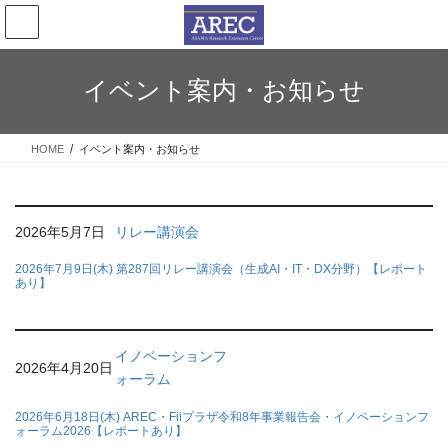
コ
ナ
ン
ビ
テ
ゲ
ン
ー
イベント案内・お知らせ
ツ
シ
へ
ョ
ス
ン
HOME
イベント案内・お知らせ
キ
に
ッ
移
プ
動
2026年5月7日
リレー講演会
2026年7月9日(木) 第287回リレー講演会（生成AI・IT・DX分野）【レポート
あり】
イノベーションフ
2026年4月20日
ォーラム
2026年6月18日(木) AREC・Fiiプラザ令和8年事業報告会・イノベーションフ
ォーラム2026【レポートあり】