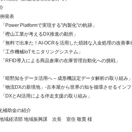
介
事例発表
Platformで実現する”内製化”の軌跡」
業が考えるDX推進の勘所」
！AI-OCRを活用した煩雑な入金処理の改善事
機械IoTモニタリングシステム」
D導入による商品倉庫の在庫管理自動化への挑戦」
をデータ活用へ – 成形機設定データ解析の取り組み
DXの新境地」-古本屋から世界の知を循環させるインフ
AI活用による伴走支援の取り組み」
化補助金の紹介
部 地域振興課 次長 室住 敬寛 様